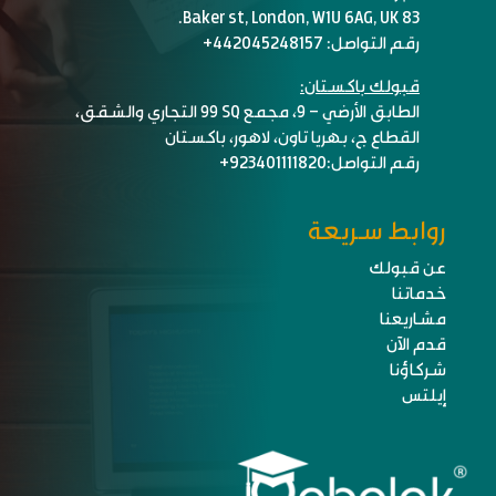
83 Baker st, London, W1U 6AG, UK.
رقم التواصل: 442045248157+
قبولك باكستان:
الطابق الأرضي – ٩، مجمع SQ ٩٩ التجاري والشقق،
القطاع ج، بهريا تاون، لاهور، باكستان
رقم التواصل:
923401111820+
روابط سريعة
عن قبولك
خدماتنا
مشاريعنا
قدم الآن
شركاؤنا
إيلتس