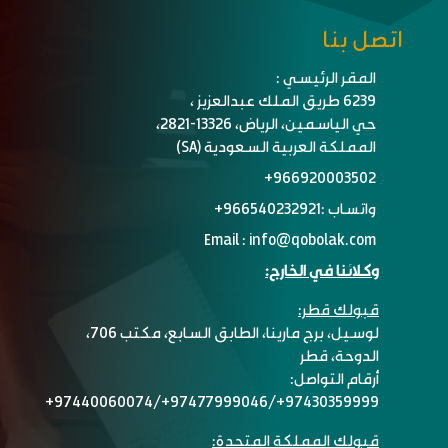
اتصل بنا

المقر الرئيسي :
6239 طريق الملك عبدالعزيز ،
حي الياسمين، الرياض، 13326-2821،
المملكة العربية السعودية (SA)

966920003502+‬

واتساب :
966540232921+ ‬

Email :
info@qobolak.com

وكلائنا في الخارج:
قبولك قطر:
لوسيل، برج مارينا، الطابق السابع، مكتب 706،
الدوحة، قطر
أرقام التواصل:
97430359999+/97477999046+/97440060074+
قبولك المملكة المتحدة: