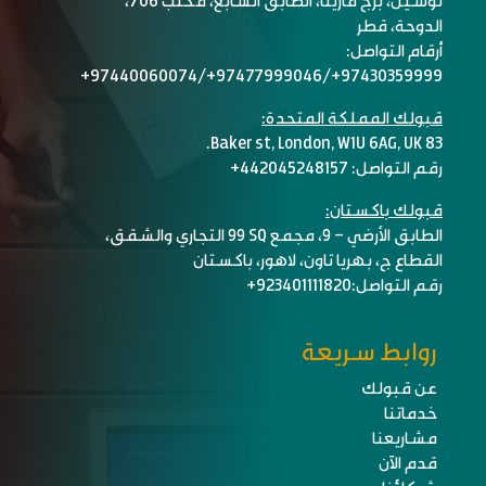
الدوحة، قطر
أرقام التواصل:
97430359999+/97477999046+/97440060074+
قبولك المملكة المتحدة:
83 Baker st, London, W1U 6AG, UK.
رقم التواصل: 442045248157+
قبولك باكستان:
الطابق الأرضي – ٩، مجمع SQ ٩٩ التجاري والشقق،
القطاع ج، بهريا تاون، لاهور، باكستان
رقم التواصل:
923401111820+
روابط سريعة
عن قبولك
خدماتنا
مشاريعنا
قدم الآن