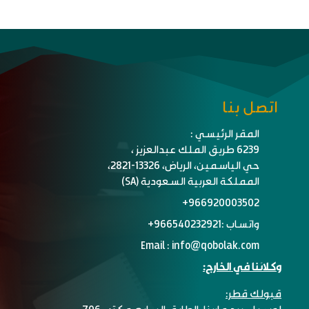
اتصل بنا

المقر الرئيسي :
6239 طريق الملك عبدالعزيز ،
حي الياسمين، الرياض، 13326-2821،
المملكة العربية السعودية (SA)

966920003502+‬

واتساب :
966540232921+ ‬

Email :
info@qobolak.com

وكلائنا في الخارج:
قبولك قطر:
لوسيل، برج مارينا، الطابق السابع، مكتب 706،